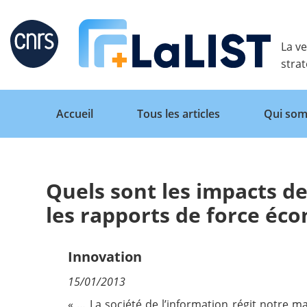
Retour
La ve
stra
Accueil
Tous les articles
Qui som
Quels sont les impacts de
Accueil
les rapports de force éc
Tous les articles
Innovation
15/01/2013
Qui sommes nous ?
« … La société de l’information régit notre m