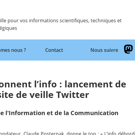
ille pour vos informations scientifiques, techniques et
tégiques
Retour
mes nous ?
Contact
Nous suivre
onnent l’info : lancement de
ite de veille Twitter
e l'Information et de la Communication
fondateur, Claude Posternak, donne le ton : « L’info débord