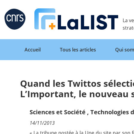
Retour
La ve
stra
Accueil
Tous les articles
Qui som
Quand les Twittos sélecti
Accueil
L’Important, le nouveau s
Tous les articles
Sciences et Société
,
Technologies d
14/11/2013
Qui sommes nous ?
« La tribune postée à la Une du site par son 