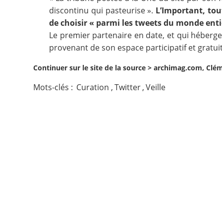
discontinu qui pasteurise ».
L’Important
, to
Contact
de choisir « parmi les tweets du monde enti
Le premier partenaire en date, et qui héberg
Nous suivre
provenant de son espace participatif et gratui
Continuer sur le site de la source >
archimag.com, Clém
Mots-clés :
Curation
,
Twitter
,
Veille