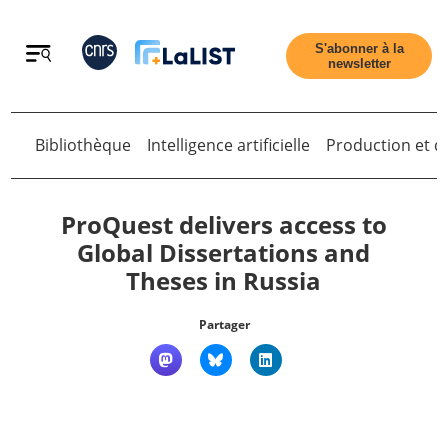
Retour
S'abonner à la
newsletter
Retour
Bibliothèque
Intelligence artificielle
Production et di
ProQuest delivers access to
Global Dissertations and
Theses in Russia
Accueil
Partager
Tous les articles
Qui sommes nous ?