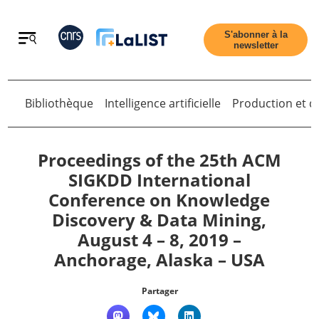
Retour
S'abonner à la
newsletter
Retour
Bibliothèque
Intelligence artificielle
Production et di
Proceedings of the 25th ACM
SIGKDD International
Conference on Knowledge
Accueil
Discovery & Data Mining,
August 4 – 8, 2019 –
Tous les articles
Anchorage, Alaska – USA
Qui sommes nous ?
Partager