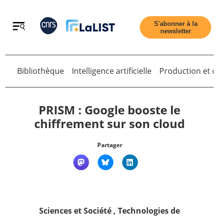
Retour
S'abonner à la
newsletter
Bibliothèque
Intelligence artificielle
Production et di
Retour
PRISM : Google booste le
chiffrement sur son cloud
Accueil
Partager
Tous les articles
Qui sommes nous ?
Sciences et Société
,
Technologies de