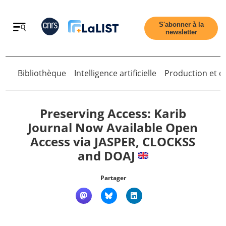
Retour
S'abonner à la
newsletter
Bibliothèque
Intelligence artificielle
Production et di
Retour
Preserving Access: Karib
Journal Now Available Open
Access via JASPER, CLOCKSS
Accueil
and DOAJ
Tous les articles
Partager
Qui sommes nous ?