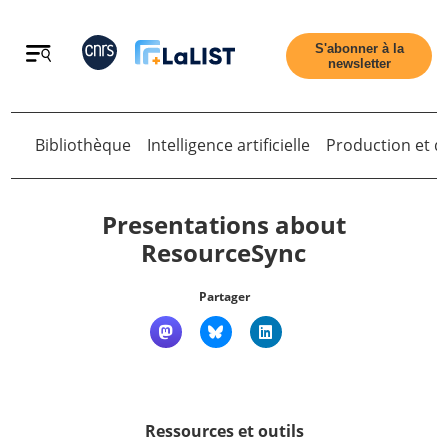
Retour
S'abonner à la
newsletter
Retour
Bibliothèque
Intelligence artificielle
Production et di
Presentations about
ResourceSync
Accueil
Partager
Tous les articles
Qui sommes nous ?
Ressources et outils