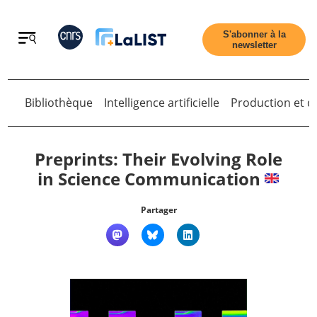
Retour
S'abonner à la
newsletter
Bibliothèque
Intelligence artificielle
Production et di
Retour
Preprints: Their Evolving Role
in Science Communication
Accueil
Partager
Tous les articles
Qui sommes nous ?