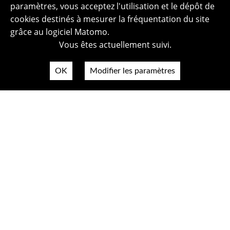
paramètres, vous acceptez l'utilisation et le dépôt de
cookies destinés à mesurer la fréquentation du site
grâce au logiciel Matomo.
Vous êtes actuellement suivi.
OK
Modifier les paramètres
Plan du site
Politique de confidentialité
Mentions légales
Crédits photos
Accessibilité