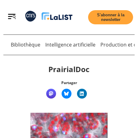
Retour
S'abonner à la
newsletter
Bibliothèque
Intelligence artificielle
Production et di
Retour
PrairialDoc
Partager
Accueil
Tous les articles
Qui sommes nous ?