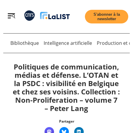
Retour
S'abonner à la
newsletter
Bibliothèque
Intelligence artificielle
Production et di
Retour
Politiques de communication,
médias et défense. L’OTAN et
la PSDC : visibilité en Belgique
Accueil
et chez ses voisins. Collection :
Non-Proliferation – volume 7
Tous les articles
– Peter Lang
Qui sommes nous ?
Partager