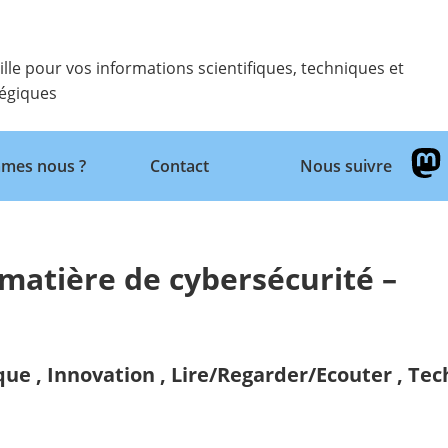
ille pour vos informations scientifiques, techniques et
tégiques
Retour
mes nous ?
Contact
Nous suivre
 matière de cybersécurité –
ique
,
Innovation
,
Lire/Regarder/Ecouter
,
Tech