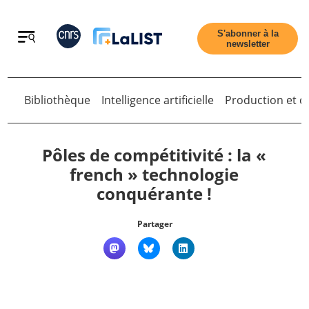
Retour
S'abonner à la
newsletter
Retour
Bibliothèque
Intelligence artificielle
Production et di
Pôles de compétitivité : la «
french » technologie
conquérante !
Accueil
Partager
Tous les articles
Qui sommes nous ?