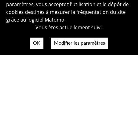
paramètres, vous acceptez l'utilisation et le dépôt de
cookies destinés à mesurer la fréquentation du site
grâce au logiciel Matomo.
Vous êtes actuellement suivi.
OK
Modifier les paramètres
Plan du site
Politique de confidentialité
Mentions légales
Crédits photos
Accessibilité