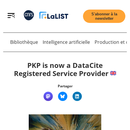
Retour
S'abonner à la
newsletter
Bibliothèque
Intelligence artificielle
Production et di
Retour
PKP is now a DataCite
Registered Service Provider
Accueil
Partager
Tous les articles
Qui sommes nous ?