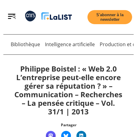
Retour
S'abonner à la
newsletter
Bibliothèque
Intelligence artificielle
Production et di
Retour
Philippe Boistel : « Web 2.0
L’entreprise peut-elle encore
gérer sa réputation ? » –
Accueil
Communication – Recherches
– La pensée critique – Vol.
Tous les articles
31/1 | 2013
Qui sommes nous ?
Partager