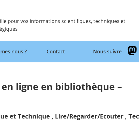
ille pour vos informations scientifiques, techniques et
tégiques
Retour
mes nous ?
Contact
Nous suivre
en ligne en bibliothèque –
que et Technique
,
Lire/Regarder/Ecouter
,
Tec