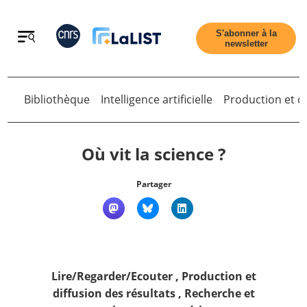
Retour
S'abonner à la
newsletter
Retour
Bibliothèque
Intelligence artificielle
Production et di
Où vit la science ?
Partager
Accueil
Tous les articles
Lire/Regarder/Ecouter
,
Production et
Qui sommes nous ?
diffusion des résultats
,
Recherche et