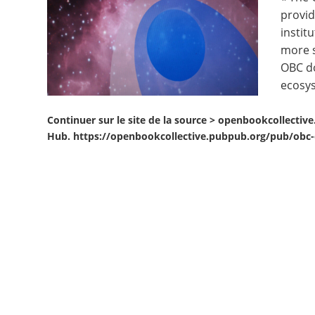
provid
Contact
instit
more s
Nous suivre
OBC do
ecosys
Continuer sur le site de la source >
openbookcollective.
Hub. https://openbookcollective.pubpub.org/pub/obc-