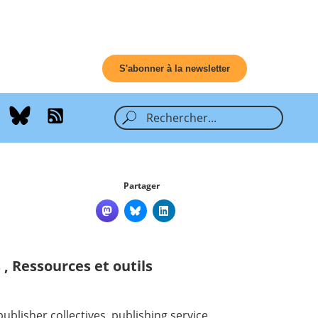
S'abonner à la newsletter
Partager
s
,
Ressources et outils
blisher collectives, publishing service