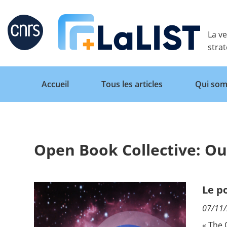
Retour
La ve
stra
Accueil
Tous les articles
Qui som
Open Book Collective: Ou
Accueil
Tous les articles
Le p
07/11
Qui sommes nous ?
« The 