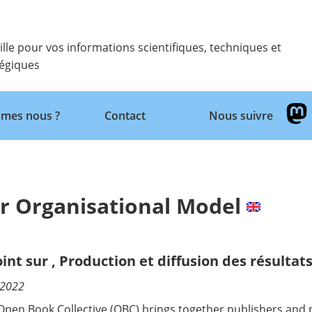
ille pour vos informations scientifiques, techniques et
tégiques
Retour
mes nous ?
Contact
Nous suivre
r Organisational Model
oint sur
,
Production et diffusion des résultat
/2022
Open Book Collective (OBC) brings together publishers and pu