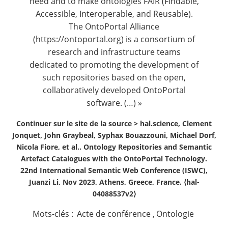
need and to make ontologies FAIR (Findable,
Accessible, Interoperable, and Reusable).
The OntoPortal Alliance
(https://ontoportal.org) is a consortium of
research and infrastructure teams
dedicated to promoting the development of
such repositories based on the open,
collaboratively developed OntoPortal
software. (…) »
Continuer sur le site de la source >
hal.science, Clement
Jonquet, John Graybeal, Syphax Bouazzouni, Michael Dorf,
Nicola Fiore, et al.. Ontology Repositories and Semantic
Artefact Catalogues with the OntoPortal Technology.
22nd International Semantic Web Conference (ISWC),
Juanzi Li, Nov 2023, Athens, Greece, France. ⟨hal-
04088537v2⟩
Mots-clés :
Acte de conférence
,
Ontologie