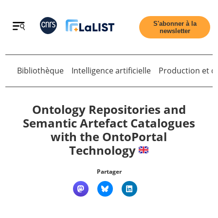
Retour
S'abonner à la
newsletter
Bibliothèque
Intelligence artificielle
Production et di
Retour
Ontology Repositories and
Semantic Artefact Catalogues
with the OntoPortal
Accueil
Technology
Tous les articles
Partager
Qui sommes nous ?