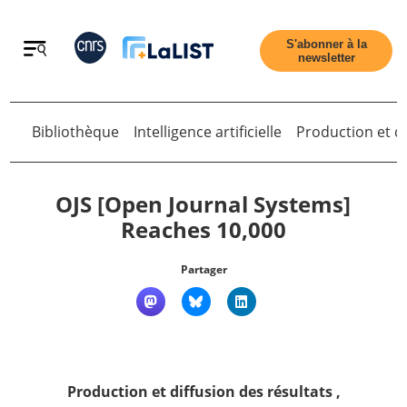
Retour
S'abonner à la
newsletter
Bibliothèque
Intelligence artificielle
Production et di
Retour
OJS [Open Journal Systems]
Reaches 10,000
Accueil
Partager
Tous les articles
Qui sommes nous ?
Production et diffusion des résultats
,