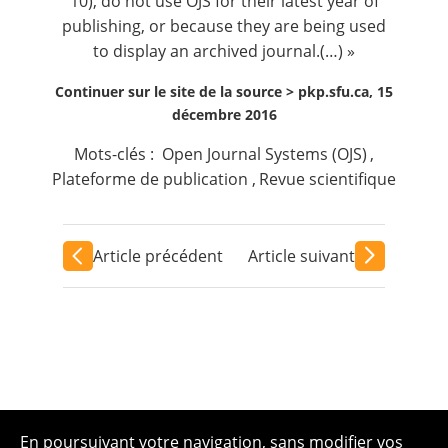
10), do not use OJS for their latest year of
publishing, or because they are being used
to display an archived journal.(…) »
Continuer sur le site de la source >
pkp.sfu.ca, 15
décembre 2016
Mots-clés :
Open Journal Systems (OJS)
,
Plateforme de publication
,
Revue scientifique
Article précédent
Article suivant
En poursuivant votre navigation, sans modifier vos