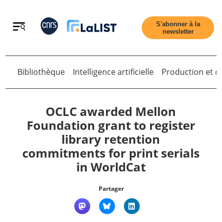
Retour
S'abonner à la
newsletter
Bibliothèque
Intelligence artificielle
Production et di
Retour
OCLC awarded Mellon
Foundation grant to register
library retention
Accueil
commitments for print serials
in WorldCat
Tous les articles
Partager
Qui sommes nous ?