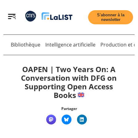
Retour
S'abonner à la
newsletter
Bibliothèque
Intelligence artificielle
Production et di
Retour
OAPEN | Two Years On: A
Conversation with DFG on
Supporting Open Access
Accueil
Books
Tous les articles
Partager
Qui sommes nous ?