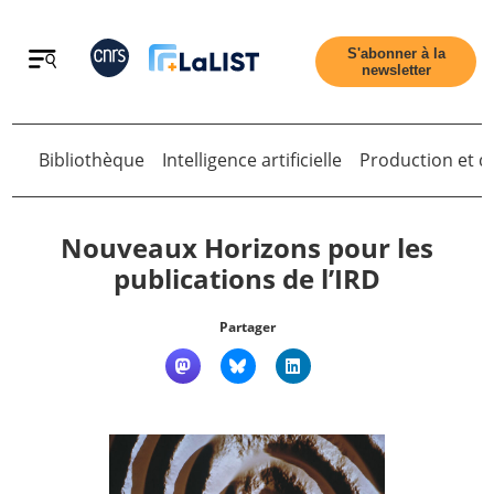
Retour
S'abonner à la
newsletter
Bibliothèque
Intelligence artificielle
Production et di
Retour
Nouveaux Horizons pour les
publications de l’IRD
Accueil
Partager
Tous les articles
Qui sommes nous ?