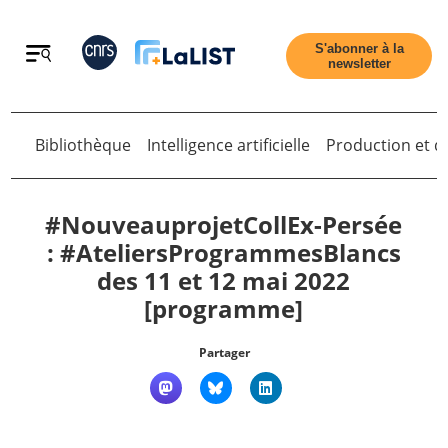
Retour
S'abonner à la
newsletter
Bibliothèque
Intelligence artificielle
Production et di
Retour
#NouveauprojetCollEx-Persée
: #AteliersProgrammesBlancs
des 11 et 12 mai 2022
Accueil
[programme]
Tous les articles
Partager
Qui sommes nous ?