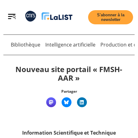
Retour
S'abonner à la
newsletter
Retour
Bibliothèque
Intelligence artificielle
Production et di
Nouveau site portail « FMSH-
AAR »
Accueil
Partager
Tous les articles
Qui sommes nous ?
Information Scientifique et Technique