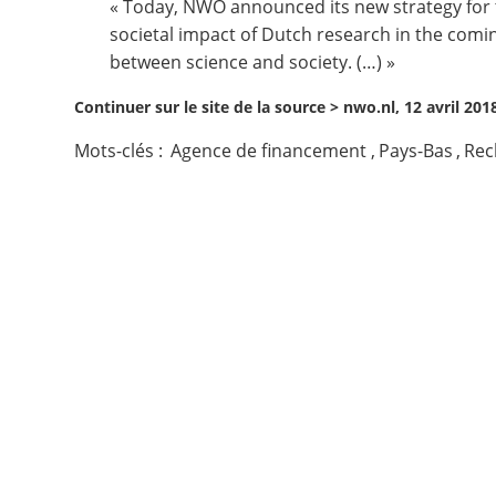
« Today, NWO announced its new strategy for th
societal impact of Dutch research in the comin
Contact
between science and society. (…) »
Nous suivre
Continuer sur le site de la source >
nwo.nl, 12 avril 201
Mots-clés :
Agence de financement
,
Pays-Bas
,
Rec