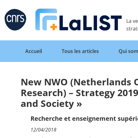
Retour
La ve
stra
Accueil
Tous les articles
Qui som
New NWO (Netherlands Org
Accueil
Research) – Strategy 201
and Society »
Tous les articles
Recherche et enseignement supéri
Qui sommes nous ?
12/04/2018