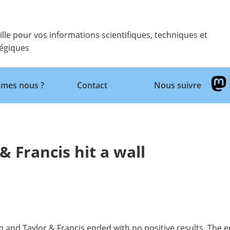
ille pour vos informations scientifiques, techniques et
tégiques
Retour
mes nous ?
Contact
Nous suivre
& Francis hit a wall
 and Taylor & Francis ended with no positive results. The e