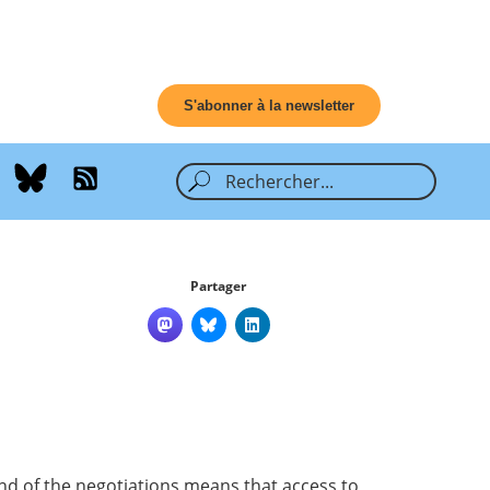
S'abonner à la newsletter
Partager
nd of the negotiations means that access to