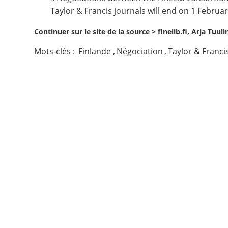
Taylor & Francis journals will end on 1 Februar
Contact
Continuer sur le site de la source >
finelib.fi, Arja Tuul
Nous suivre
Mots-clés :
Finlande
,
Négociation
,
Taylor & Franci