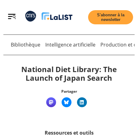
Retour
S'abonner à la
newsletter
Retour
Bibliothèque
Intelligence artificielle
Production et di
National Diet Library: The
Launch of Japan Search
Accueil
Partager
Tous les articles
Qui sommes nous ?
Ressources et outils