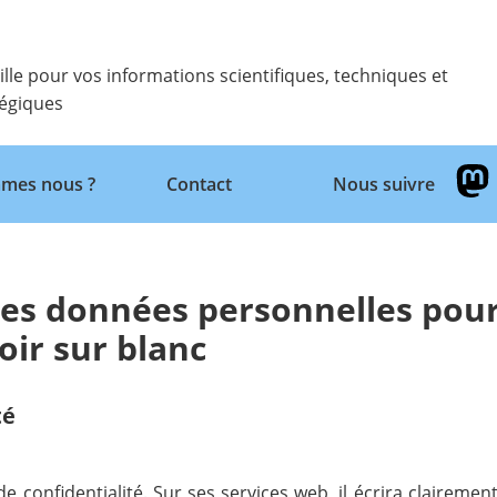
ille pour vos informations scientifiques, techniques et
tégiques
Retour
mes nous ?
Contact
Nous suivre
 les données personnelles pou
noir sur blanc
té
e confidentialité. Sur ses services web, il écrira clairemen