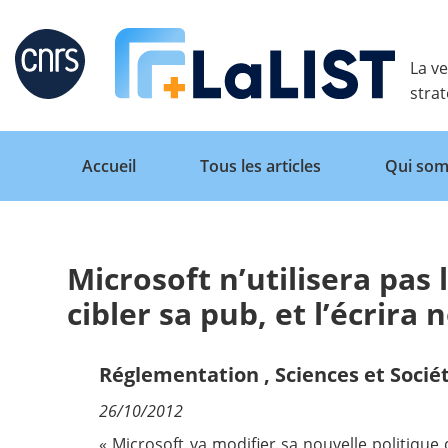
Retour
La ve
stra
Accueil
Tous les articles
Qui som
Microsoft n’utilisera pas
Accueil
cibler sa pub, et l’écrira 
Tous les articles
Réglementation
,
Sciences et Socié
26/10/2012
Qui sommes nous ?
« Microsoft va modifier sa nouvelle politique d