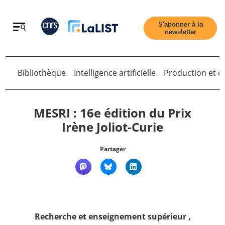
Retour
S'abonner à la
newsletter
Retour
Bibliothèque
Intelligence artificielle
Production et di
MESRI : 16e édition du Prix
Irène Joliot-Curie
Accueil
Partager
Tous les articles
Qui sommes nous ?
Recherche et enseignement supérieur
,