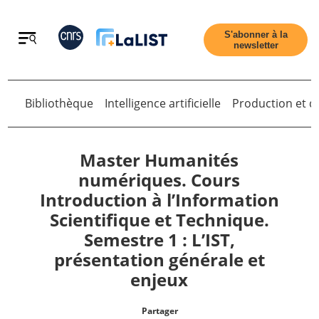
Retour
S'abonner à la
newsletter
Bibliothèque
Intelligence artificielle
Production et di
Retour
Master Humanités
numériques. Cours
Introduction à l’Information
Accueil
Scientifique et Technique.
Semestre 1 : L’IST,
Tous les articles
présentation générale et
enjeux
Qui sommes nous ?
Partager