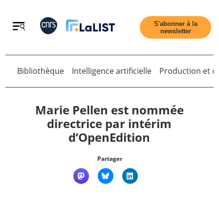
Retour
S'abonner à la
newsletter
Bibliothèque
Intelligence artificielle
Production et di
Retour
Marie Pellen est nommée
directrice par intérim
d’OpenEdition
Accueil
Partager
Tous les articles
Qui sommes nous ?