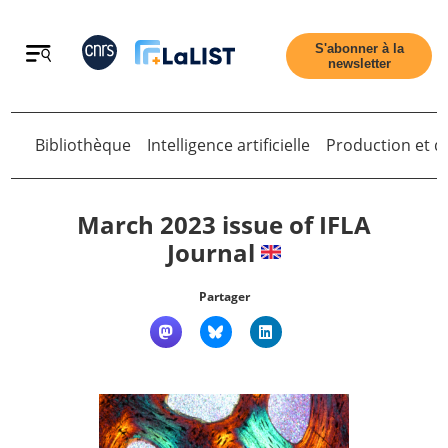
Retour
S'abonner à la
newsletter
Bibliothèque
Intelligence artificielle
Production et di
Retour
March 2023 issue of IFLA
Journal
Accueil
Partager
Tous les articles
Qui sommes nous ?