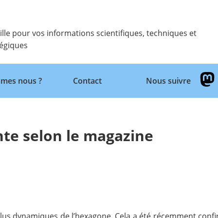
ille pour vos informations scientifiques, techniques et
tégiques
Retour
mes nous ?
Contact
Nous suivre
ante selon le magazine
es plus dynamiques de l’hexagone. Cela a été récemment conf