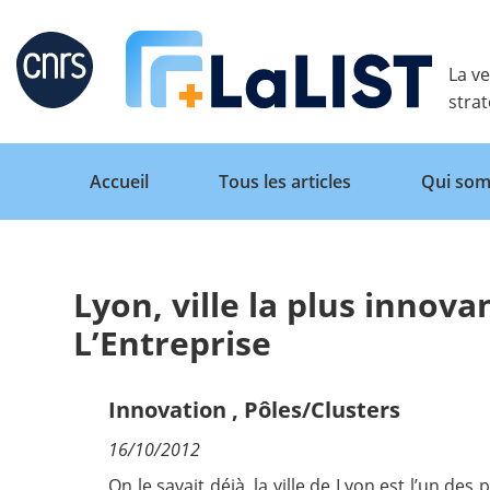
Retour
La ve
stra
Accueil
Tous les articles
Qui som
Lyon, ville la plus innov
Accueil
L’Entreprise
Tous les articles
Innovation
,
Pôles/Clusters
16/10/2012
Qui sommes nous ?
On le savait déjà, la ville de Lyon est l’un d