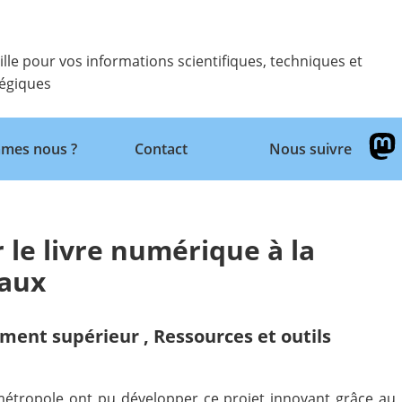
ille pour vos informations scientifiques, techniques et
tégiques
Retour
mes nous ?
Contact
Nous suivre
 le livre numérique à la
aux
ement supérieur
,
Ressources et outils
étropole ont pu développer ce projet innovant grâce au p