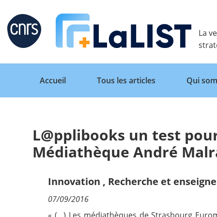
Retour
La ve
stra
Accueil
Tous les articles
Qui som
L@pplibooks un test pour
Accueil
Médiathèque André Malr
Tous les articles
Innovation
,
Recherche et enseign
07/09/2016
Qui sommes nous ?
« (…) Les médiathèques de Strasbourg Eurom