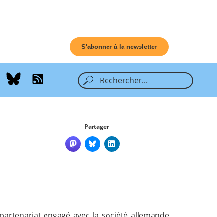
S'abonner à la newsletter
Partager
artenariat engagé avec la société allemande