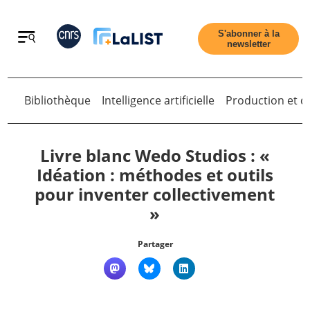
Retour
S'abonner à la
newsletter
Retour
Bibliothèque
Intelligence artificielle
Production et di
Livre blanc Wedo Studios : «
Idéation : méthodes et outils
pour inventer collectivement
Accueil
»
Tous les articles
Partager
Qui sommes nous ?