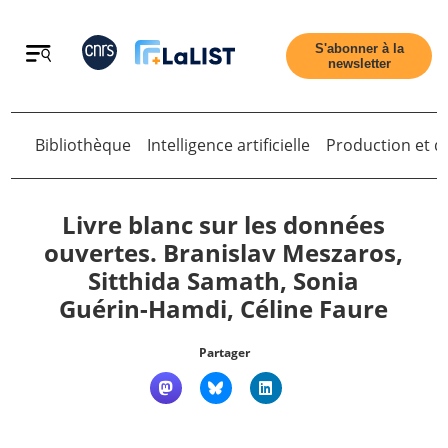
Retour
S'abonner à la
newsletter
Retour
Bibliothèque
Intelligence artificielle
Production et di
Livre blanc sur les données
ouvertes. Branislav Meszaros,
Sitthida Samath, Sonia
Accueil
Guérin-Hamdi, Céline Faure
Tous les articles
Partager
Qui sommes nous ?