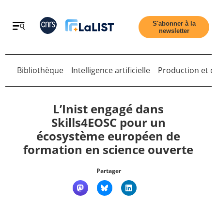
Retour
S'abonner à la
newsletter
Bibliothèque
Intelligence artificielle
Production et di
Retour
L’Inist engagé dans
Skills4EOSC pour un
écosystème européen de
Accueil
formation en science ouverte
Tous les articles
Partager
Qui sommes nous ?