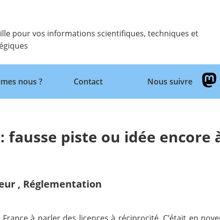
ille pour vos informations scientifiques, techniques et
tégiques
Retour
mes nous ?
Contact
Nous suivre
 : fausse piste ou idée encore 
eur
,
Réglementation
n France à parler des licences à réciprocité. C’était en n