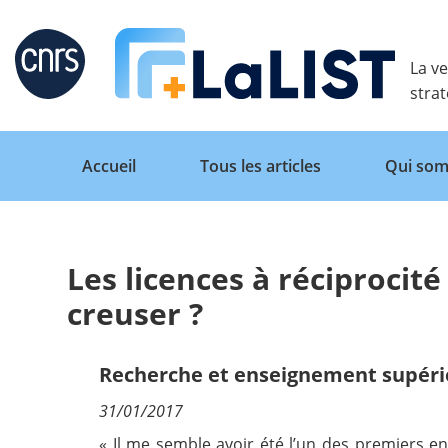
Retour
La ve
stra
Accueil
Tous les articles
Qui som
Les licences à réciprocité
Accueil
creuser ?
Tous les articles
Recherche et enseignement supéri
31/01/2017
Qui sommes nous ?
« Il me semble avoir été l’un des premiers e