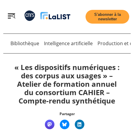
Retour
S'abonner à la
newsletter
Bibliothèque
Intelligence artificielle
Production et di
Retour
« Les dispositifs numériques :
des corpus aux usages » –
Atelier de formation annuel
Accueil
du consortium CAHIER –
Compte-rendu synthétique
Tous les articles
Partager
Qui sommes nous ?