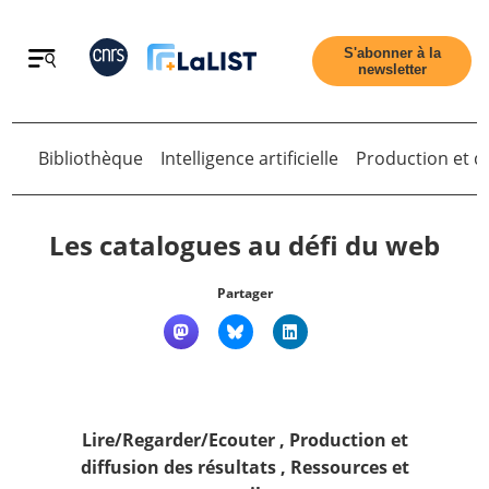
Retour
S'abonner à la
newsletter
Retour
Bibliothèque
Intelligence artificielle
Production et di
Les catalogues au défi du web
Partager
Accueil
Tous les articles
Lire/Regarder/Ecouter
,
Production et
Qui sommes nous ?
diffusion des résultats
,
Ressources et