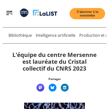
Retour
S'abonner à la
newsletter
Bibliothèque
Intelligence artificielle
Production et di
Retour
L’équipe du centre Mersenne
est lauréate du Cristal
collectif du CNRS 2023
Accueil
Partager
Tous les articles
Qui sommes nous ?