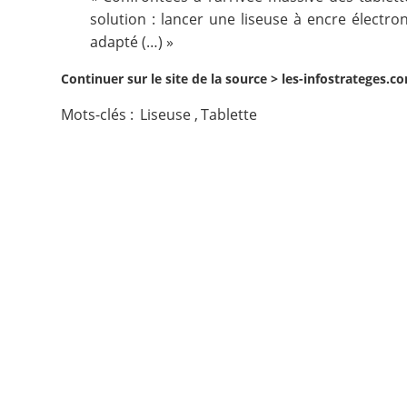
solution : lancer une liseuse à encre électro
Contact
adapté (…) »
Continuer sur le site de la source >
les-infostrateges.
Nous suivre
Mots-clés :
Liseuse
,
Tablette