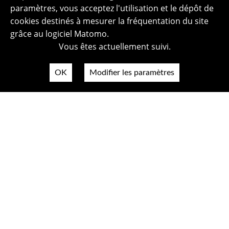
paramètres, vous acceptez l'utilisation et le dépôt de
cookies destinés à mesurer la fréquentation du site
grâce au logiciel Matomo.
Vous êtes actuellement suivi.
OK
Modifier les paramètres
Plan du site
Politique de confidentialité
Mentions légales
Crédits photos
Accessibilité