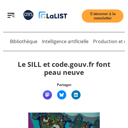
Retour
S'abonner à la
newsletter
Bibliothèque
Intelligence artificielle
Production et di
Retour
Le SILL et code.gouv.fr font
peau neuve
Accueil
Partager
Tous les articles
Qui sommes nous ?