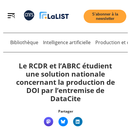
Retour
S'abonner à la
newsletter
Retour
Bibliothèque
Intelligence artificielle
Production et di
Le RCDR et l’ABRC étudient
une solution nationale
concernant la production de
Accueil
DOI par l’entremise de
DataCite
Tous les articles
Partager
Qui sommes nous ?