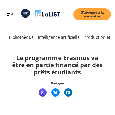
Retour
S'abonner à la
newsletter
Retour
Bibliothèque
Intelligence artificielle
Production et di
Le programme Erasmus va
être en partie financé par des
prêts étudiants
Accueil
Partager
Tous les articles
Qui sommes nous ?