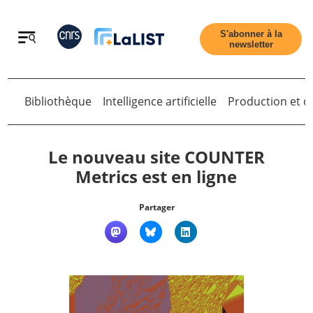
Retour
S'abonner à la
newsletter
Retour
Bibliothèque
Intelligence artificielle
Production et di
Le nouveau site COUNTER
Metrics est en ligne
Accueil
Partager
Tous les articles
Qui sommes nous ?