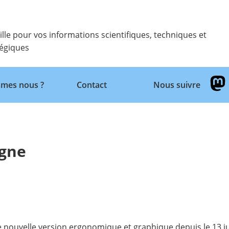
ille pour vos informations scientifiques, techniques et
tégiques
Retour
mes nous ?
Contact
Nous suivre
igne
e nouvelle version ergonomique et graphique depuis le 13 ju