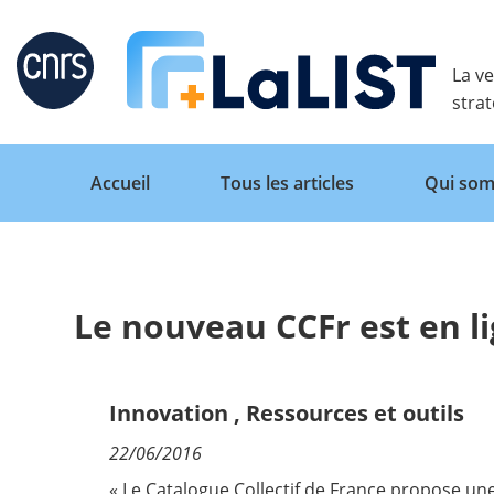
Retour
La ve
stra
Accueil
Tous les articles
Qui som
Le nouveau CCFr est en l
Accueil
Tous les articles
Innovation
,
Ressources et outils
22/06/2016
Qui sommes nous ?
« Le Catalogue Collectif de France propose un