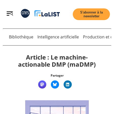
Retour
S'abonner à la
newsletter
Retour
Bibliothèque
Intelligence artificielle
Production et di
Article : Le machine-
actionable DMP (maDMP)
Accueil
Partager
Tous les articles
Qui sommes nous ?