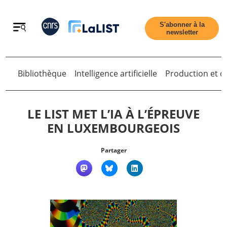
Retour
S'abonner à la
newsletter
Retour
Bibliothèque
Intelligence artificielle
Production et di
LE LIST MET L’IA À L’ÉPREUVE
EN LUXEMBOURGEOIS
Accueil
Partager
Tous les articles
Qui sommes nous ?