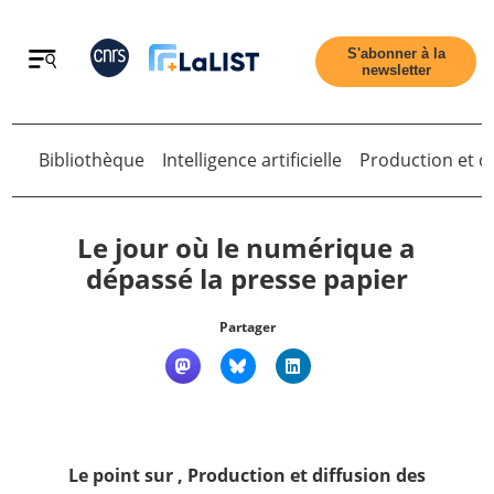
Retour
S'abonner à la
newsletter
Retour
Bibliothèque
Intelligence artificielle
Production et di
Le jour où le numérique a
dépassé la presse papier
Accueil
Partager
Tous les articles
Qui sommes nous ?
Le point sur
,
Production et diffusion des